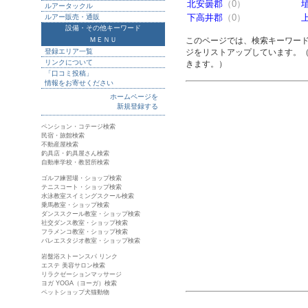
北安曇郡
（0）
ルアータックル
下高井郡
（0）
ルアー販売・通販
設備・その他キーワード
ＭＥＮＵ
このページでは、検索キーワー
登録エリア一覧
ジをリストアップしています。
リンクについて
きます。）
「口コミ投稿」
情報をお寄せください
ホームページを
新規登録する
ペンション・コテージ検索
民宿・旅館検索
不動産屋検索
釣具店・釣具屋さん検索
自動車学校・教習所検索
ゴルフ練習場・ショップ検索
テニスコート・ショップ検索
水泳教室スイミングスクール検索
乗馬教室・ショップ検索
ダンススクール教室・ショップ検索
社交ダンス教室・ショップ検索
フラメンコ教室・ショップ検索
バレエスタジオ教室・ショップ検索
岩盤浴ストーンスパ リンク
エステ 美容サロン検索
リラクゼーションマッサージ
ヨガ YOGA（ヨーガ）検索
ペットショップ犬猫動物