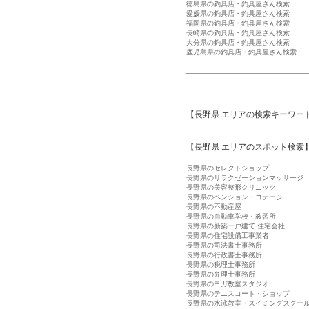
徳島県の釣具店・釣具屋さん検索
愛媛県の釣具店・釣具屋さん検索
福岡県の釣具店・釣具屋さん検索
長崎県の釣具店・釣具屋さん検索
大分県の釣具店・釣具屋さん検索
鹿児島県の釣具店・釣具屋さん検索
【長野県 エリアの検索キーワー
【長野県 エリアのスポット検索
長野県のセレクトショップ
長野県のリラクゼーションマッサージ
長野県の美容整形クリニック
長野県のペンション・コテージ
長野県の不動産屋
長野県の自動車学校・教習所
長野県の新築一戸建て 住宅会社
長野県の住宅設備工事業者
長野県の司法書士事務所
長野県の行政書士事務所
長野県の税理士事務所
長野県の弁理士事務所
長野県のヨガ教室スタジオ
長野県のテニスコート・ショップ
長野県の水泳教室・スイミングスクー