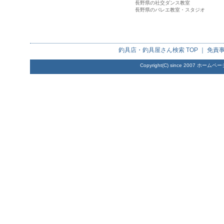
長野県の社交ダンス教室
長野県のバレエ教室・スタジオ
釣具店・釣具屋さん検索
TOP ｜
免責
Copyright(C) since 2007
ホームペー