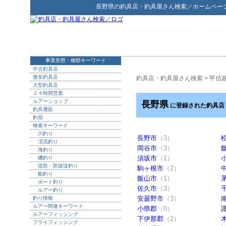
長野県
の
釣具店・釣具屋さん検索
／ホームペー
事業形態・種類キーワード
中古釣具店
激安釣具店
釣具店・釣具屋さん検索
>
甲信
大型釣具店
２４時間営業
ルアーショップ
長野県
に登録された釣具店
釣具通販
釣宿
検索キーワード
川釣り
長野市
（3）
渓流釣り
岡谷市
（3）
海釣り
須坂市
（1）
磯釣り
堤防・防波堤釣り
駒ヶ根市
（2）
船釣り
飯山市
（1）
ボート釣り
佐久市
（3）
ルアー釣り
安曇野市
（3）
釣り情報
ルアー関連キーワード
小県郡
（0）
ルアーフィッシング
下伊那郡
（2）
フライフィッシング