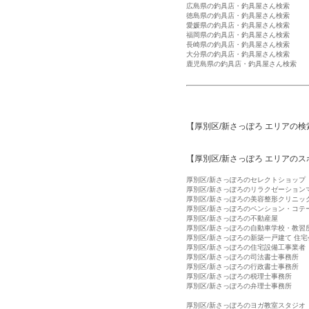
広島県の釣具店・釣具屋さん検索
徳島県の釣具店・釣具屋さん検索
愛媛県の釣具店・釣具屋さん検索
福岡県の釣具店・釣具屋さん検索
長崎県の釣具店・釣具屋さん検索
大分県の釣具店・釣具屋さん検索
鹿児島県の釣具店・釣具屋さん検索
【厚別区/新さっぽろ エリアの
【厚別区/新さっぽろ エリアの
厚別区/新さっぽろのセレクトショップ
厚別区/新さっぽろのリラクゼーション
厚別区/新さっぽろの美容整形クリニッ
厚別区/新さっぽろのペンション・コテ
厚別区/新さっぽろの不動産屋
厚別区/新さっぽろの自動車学校・教習
厚別区/新さっぽろの新築一戸建て 住宅
厚別区/新さっぽろの住宅設備工事業者
厚別区/新さっぽろの司法書士事務所
厚別区/新さっぽろの行政書士事務所
厚別区/新さっぽろの税理士事務所
厚別区/新さっぽろの弁理士事務所
厚別区/新さっぽろのヨガ教室スタジオ