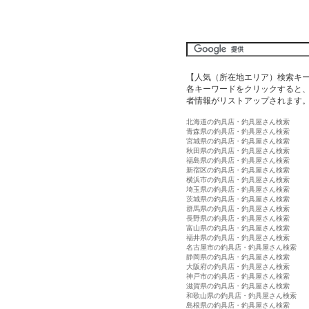
【人気（所在地エリア）検索キ
各キーワードをクリックすると、
者情報がリストアップされます
北海道の釣具店・釣具屋さん検索
青森県の釣具店・釣具屋さん検索
宮城県の釣具店・釣具屋さん検索
秋田県の釣具店・釣具屋さん検索
福島県の釣具店・釣具屋さん検索
新宿区の釣具店・釣具屋さん検索
横浜市の釣具店・釣具屋さん検索
埼玉県の釣具店・釣具屋さん検索
茨城県の釣具店・釣具屋さん検索
群馬県の釣具店・釣具屋さん検索
長野県の釣具店・釣具屋さん検索
富山県の釣具店・釣具屋さん検索
福井県の釣具店・釣具屋さん検索
名古屋市の釣具店・釣具屋さん検索
静岡県の釣具店・釣具屋さん検索
大阪府の釣具店・釣具屋さん検索
神戸市の釣具店・釣具屋さん検索
滋賀県の釣具店・釣具屋さん検索
和歌山県の釣具店・釣具屋さん検索
島根県の釣具店・釣具屋さん検索