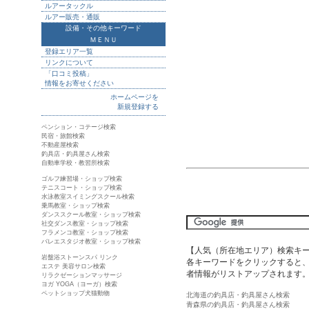
ルアータックル
ルアー販売・通販
設備・その他キーワード
ＭＥＮＵ
登録エリア一覧
リンクについて
「口コミ投稿」
情報をお寄せください
ホームページを
新規登録する
ペンション・コテージ検索
民宿・旅館検索
不動産屋検索
釣具店・釣具屋さん検索
自動車学校・教習所検索
ゴルフ練習場・ショップ検索
テニスコート・ショップ検索
水泳教室スイミングスクール検索
乗馬教室・ショップ検索
ダンススクール教室・ショップ検索
社交ダンス教室・ショップ検索
フラメンコ教室・ショップ検索
バレエスタジオ教室・ショップ検索
【人気（所在地エリア）検索キ
岩盤浴ストーンスパ リンク
各キーワードをクリックすると、
エステ 美容サロン検索
者情報がリストアップされます
リラクゼーションマッサージ
ヨガ YOGA（ヨーガ）検索
ペットショップ犬猫動物
北海道の釣具店・釣具屋さん検索
青森県の釣具店・釣具屋さん検索