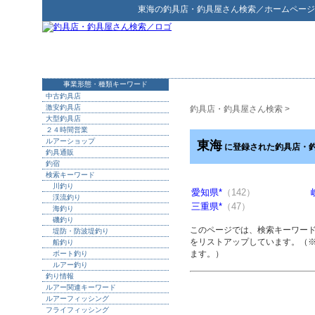
東海
の
釣具店・釣具屋さん検索
／ホームページ
事業形態・種類キーワード
中古釣具店
激安釣具店
釣具店・釣具屋さん検索
>
大型釣具店
２４時間営業
ルアーショップ
東海
に登録された釣具店・
釣具通販
釣宿
検索キーワード
川釣り
愛知県*
（142）
渓流釣り
三重県*
（47）
海釣り
磯釣り
このページでは、検索キーワー
堤防・防波堤釣り
をリストアップしています。（
船釣り
ます。）
ボート釣り
ルアー釣り
釣り情報
ルアー関連キーワード
ルアーフィッシング
フライフィッシング