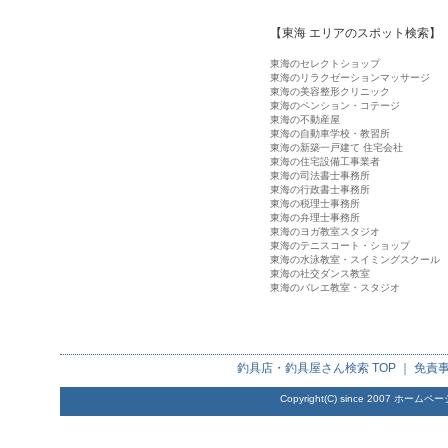
【東海 エリアのスポット検索】
東海のセレクトショップ
東海のリラクゼーションマッサージ
東海の美容整形クリニック
東海のペンション・コテージ
東海の不動産屋
東海の自動車学校・教習所
東海の新築一戸建て 住宅会社
東海の住宅設備工事業者
東海の司法書士事務所
東海の行政書士事務所
東海の税理士事務所
東海の弁理士事務所
東海のヨガ教室スタジオ
東海のテニスコート・ショップ
東海の水泳教室・スイミングスクール
東海の社交ダンス教室
東海のバレエ教室・スタジオ
釣具店・釣具屋さん検索
TOP ｜
免責
Copyright(C) since 2007
ホームペー