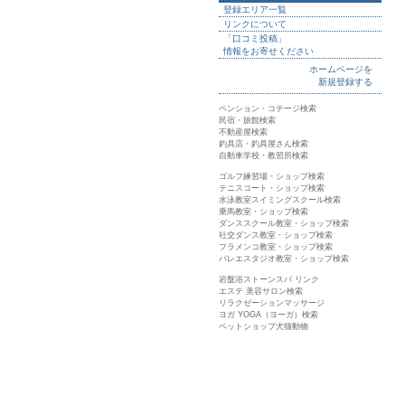
登録エリア一覧
リンクについて
「口コミ投稿」
情報をお寄せください
ホームページを
新規登録する
ペンション・コテージ検索
民宿・旅館検索
不動産屋検索
釣具店・釣具屋さん検索
自動車学校・教習所検索
ゴルフ練習場・ショップ検索
テニスコート・ショップ検索
水泳教室スイミングスクール検索
乗馬教室・ショップ検索
ダンススクール教室・ショップ検索
社交ダンス教室・ショップ検索
フラメンコ教室・ショップ検索
バレエスタジオ教室・ショップ検索
岩盤浴ストーンスパ リンク
エステ 美容サロン検索
リラクゼーションマッサージ
ヨガ YOGA（ヨーガ）検索
ペットショップ犬猫動物