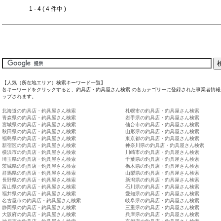
1 - 4 ( 4 件中 )
【人気（所在地エリア）検索キーワード一覧】
各キーワードをクリックすると、釣具店・釣具屋さん検索 の各カテゴリーに登録された事業者情報
ップされます。
北海道の釣具店・釣具屋さん検索
札幌市の釣具店・釣具屋さん検索
青森県の釣具店・釣具屋さん検索
岩手県の釣具店・釣具屋さん検索
宮城県の釣具店・釣具屋さん検索
仙台市の釣具店・釣具屋さん検索
秋田県の釣具店・釣具屋さん検索
山形県の釣具店・釣具屋さん検索
福島県の釣具店・釣具屋さん検索
東京都の釣具店・釣具屋さん検索
新宿区の釣具店・釣具屋さん検索
神奈川県の釣具店・釣具屋さん検索
横浜市の釣具店・釣具屋さん検索
川崎市の釣具店・釣具屋さん検索
埼玉県の釣具店・釣具屋さん検索
千葉県の釣具店・釣具屋さん検索
茨城県の釣具店・釣具屋さん検索
栃木県の釣具店・釣具屋さん検索
群馬県の釣具店・釣具屋さん検索
山梨県の釣具店・釣具屋さん検索
長野県の釣具店・釣具屋さん検索
新潟県の釣具店・釣具屋さん検索
富山県の釣具店・釣具屋さん検索
石川県の釣具店・釣具屋さん検索
福井県の釣具店・釣具屋さん検索
愛知県の釣具店・釣具屋さん検索
名古屋市の釣具店・釣具屋さん検索
岐阜県の釣具店・釣具屋さん検索
静岡県の釣具店・釣具屋さん検索
三重県の釣具店・釣具屋さん検索
大阪府の釣具店・釣具屋さん検索
兵庫県の釣具店・釣具屋さん検索