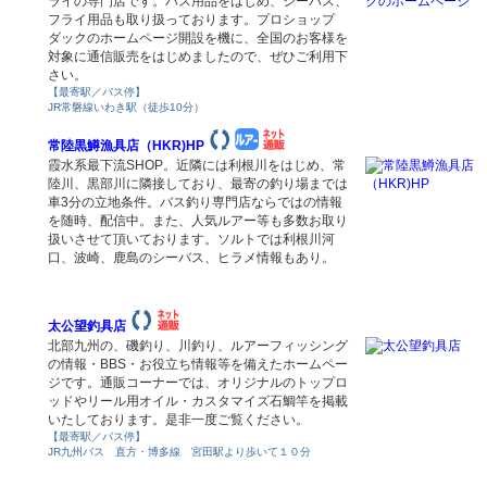
ライの専門店です。バス用品をはじめ、シーバス、
フライ用品も取り扱っております。プロショップ
ダックのホームページ開設を機に、全国のお客様を
対象に通信販売をはじめましたので、ぜひご利用下
さい。
【最寄駅／バス停】
JR常磐線いわき駅（徒歩10分）
常陸黒鱒漁具店（HKR)HP
霞水系最下流SHOP。近隣には利根川をはじめ、常
陸川、黒部川に隣接しており、最寄の釣り場までは
車3分の立地条件。バス釣り専門店ならではの情報
を随時、配信中。また、人気ルアー等も多数お取り
扱いさせて頂いております。ソルトでは利根川河
口、波崎、鹿島のシーバス、ヒラメ情報もあり。
太公望釣具店
北部九州の、磯釣り、川釣り、ルアーフィッシング
の情報・BBS・お役立ち情報等を備えたホームペー
ジです。通販コーナーでは、オリジナルのトップロ
ッドやリール用オイル・カスタマイズ石鯛竿を掲載
いたしております。是非一度ご覧ください。
【最寄駅／バス停】
JR九州バス 直方・博多線 宮田駅より歩いて１０分