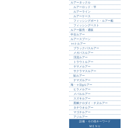
ルアータックル
ルアーロッド・竿
ルアーライン
ルアーケース
フィッシングボート・ルアー船
フィッシングベスト
ルアー販売・通販
中古ルアー
ルアースプーン
ャtトルアー
ブラックバスルアー
メガバスルアー
渓流ルアー
トラウトルアー
ヤマメルアー
サクラマスルアー
鮎ルアー
ナマズルアー
海・ャ泣gルアー
ヒラメルアー
メバルルアー
スズキルアー
黒鯛クロダイ・チヌルアー
タチウオルアー
マゴチルアー
アジルアー
設備・その他キーワード
ＭＥＮＵ