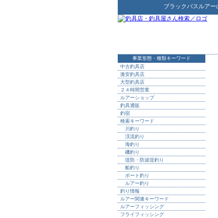
ブラックバスルアー
事業形態・種類キーワード
中古釣具店
激安釣具店
大型釣具店
２４時間営業
ルアーショップ
釣具通販
釣宿
検索キーワード
川釣り
渓流釣り
海釣り
磯釣り
堤防・防波堤釣り
船釣り
ボート釣り
ルアー釣り
釣り情報
ルアー関連キーワード
ルアーフィッシング
フライフィッシング